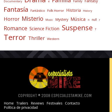
Familia
Fantasy
Family
Documentary
e
Fantasía
Historia
Folk Horror
Fantástico
History
Misterio
Horror
Música
Mystery
null
Music
n
r
Suspense
Romance
Science Fiction
T
Terror
Thriller
Western
COPYRIGHT ® 2008 ESPECIALISTAMIKE.COM
Home
Trailers
Reviews
Festivales
Contacto
Política de privacidad