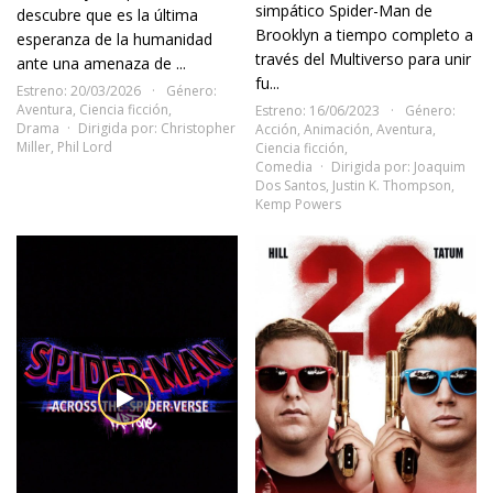
simpático Spider-Man de
descubre que es la última
Brooklyn a tiempo completo a
esperanza de la humanidad
través del Multiverso para unir
ante una amenaza de ...
fu...
Estreno: 20/03/2026
Género:
Aventura
,
Ciencia ficción
,
Estreno: 16/06/2023
Género:
Drama
Dirigida por:
Christopher
Acción
,
Animación
,
Aventura
,
Miller
,
Phil Lord
Ciencia ficción
,
Comedia
Dirigida por:
Joaquim
Dos Santos
,
Justin K. Thompson
,
Kemp Powers