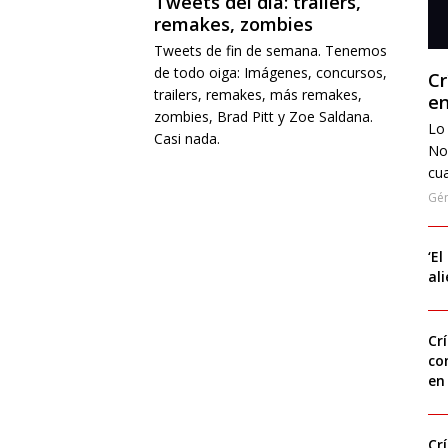
Tweets del día: trailers,
remakes, zombies
Tweets de fin de semana. Tenemos
de todo oiga: Imágenes, concursos,
Cr
trailers, remakes, más remakes,
en
zombies, Brad Pitt y Zoe Saldana.
Lo 
Casi nada.
No
cua
Gé
‘El
al
Cr
co
en
Cr