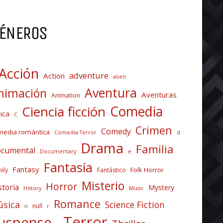
ÉNEROS
Acción
adventure
Action
alien
Aventura
nimación
Aventuras
Animation
Comedia
Ciencia ficción
ica
C
Crimen
Comedy
media romántica
Comedia Terror
d
Drama
Familia
cumental
Documentary
e
Fantasía
Fantasy
Folk Horror
ily
Fantástico
Misterio
Horror
storia
Mystery
History
Music
Romance
sica
Science Fiction
null
n
r
Terror
uspense