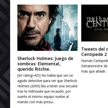
Tweets del 
Centipede 2 
Sherlock Holmes: Juego de
Human Centipede I
sombras: Elemental,
Extraterrestre d
querido Ritchie.
más que añadi
[xrr rating=4/5] No había que ser un
agudo detective para ver que Sherlock
Holmes (2009) íba a tener una secuela
tras la millonada que recaudó, por
suerte el mismo equipo vuelve al
mando con más presu...