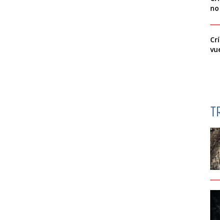
no
Cr
vu
T