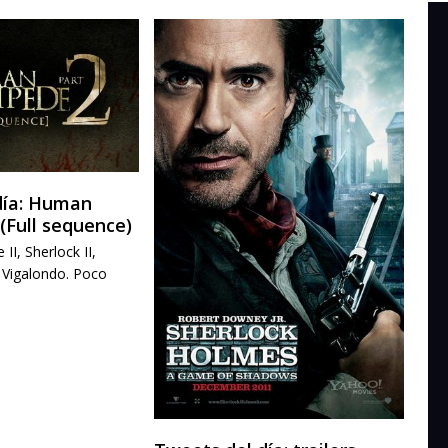
día: Human
(Full sequence)
I, Sherlock II,
e Vigalondo. Poco
r.