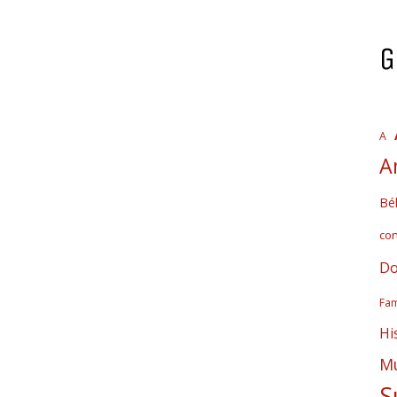
G
A
A
Bél
co
Do
Fam
Hi
Mú
S