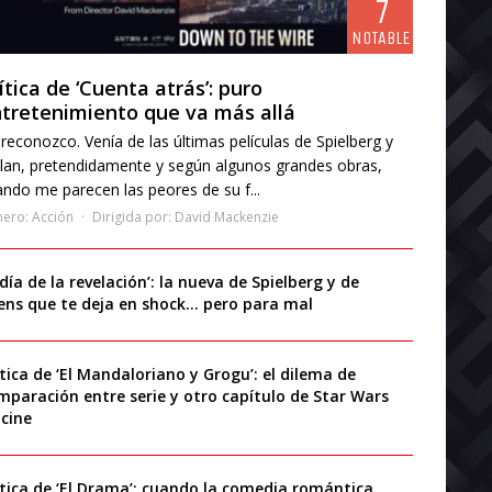
7
NOTABLE
ítica de ‘Cuenta atrás’: puro
tretenimiento que va más allá
reconozco. Venía de las últimas películas de Spielberg y
lan, pretendidamente y según algunos grandes obras,
ndo me parecen las peores de su f...
nero:
Acción
Dirigida por:
David Mackenzie
 día de la revelación’: la nueva de Spielberg y de
iens que te deja en shock… pero para mal
ítica de ‘El Mandaloriano y Grogu’: el dilema de
mparación entre serie y otro capítulo de Star Wars
 cine
ítica de ‘El Drama’: cuando la comedia romántica