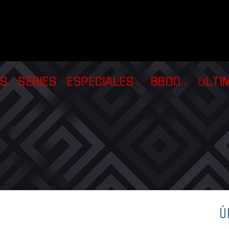
AS
SERIES
ESPECIALES
BBDD
ÚLTI
Ú