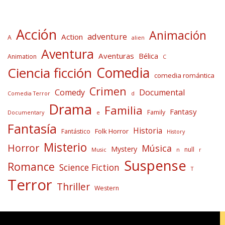
Acción
Animación
adventure
Action
A
alien
Aventura
Aventuras
Bélica
Animation
C
Comedia
Ciencia ficción
comedia romántica
Crimen
Comedy
Documental
Comedia Terror
d
Drama
Familia
Fantasy
Family
Documentary
e
Fantasía
Historia
Folk Horror
Fantástico
History
Misterio
Horror
Música
Mystery
null
Music
n
r
Suspense
Romance
Science Fiction
T
Terror
Thriller
Western