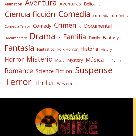
Aventura
Aventuras
Bélica
Animation
C
Comedia
Ciencia ficción
comedia romántica
Crimen
Comedy
Documental
Comedia Terror
d
Drama
Familia
Fantasy
Family
Documentary
e
Fantasía
Historia
Folk Horror
Fantástico
History
Misterio
Horror
Música
Mystery
null
Music
n
r
Suspense
Romance
Science Fiction
T
Terror
Thriller
Western