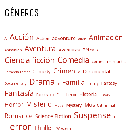
GÉNEROS
Acción
Animación
adventure
Action
A
alien
Aventura
Aventuras
Bélica
Animation
C
Comedia
Ciencia ficción
comedia romántica
Crimen
Comedy
Documental
Comedia Terror
d
Drama
Familia
Fantasy
Family
Documentary
e
Fantasía
Historia
Folk Horror
Fantástico
History
Misterio
Horror
Música
Mystery
null
Music
n
r
Suspense
Romance
Science Fiction
T
Terror
Thriller
Western