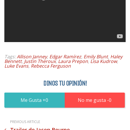
Tags:
Allison Janney
,
Edgar Ramírez
,
Emily Blunt
,
Haley
Bennett
,
Justin Theroux
,
Laura Prepon
,
Lisa Kudrow
,
Luke Evans
,
Rebecca Ferguson
DINOS TU OPINIÓN!
0
0
PREVIOUS ARTICLE
Trailer de Jason Bourne