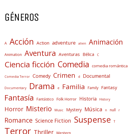
GÉNEROS
Acción
Animación
adventure
Action
A
alien
Aventura
Aventuras
Bélica
Animation
C
Comedia
Ciencia ficción
comedia romántica
Crimen
Comedy
Documental
Comedia Terror
d
Drama
Familia
Fantasy
Family
Documentary
e
Fantasía
Historia
Folk Horror
Fantástico
History
Misterio
Horror
Música
Mystery
null
Music
n
r
Suspense
Romance
Science Fiction
T
Terror
Thriller
Western