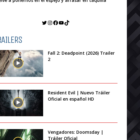
elve a ponernos en el espejo y arrasar en taquilla
Twitter
Instagram
Facebook
YouTube
TikTok
RAILERS
Fall 2: Deadpoint (2026) Trailer
2
Resident Evil | Nuevo Tráiler
Oficial en español HD
Vengadores: Doomsday |
Tráiler Oficial