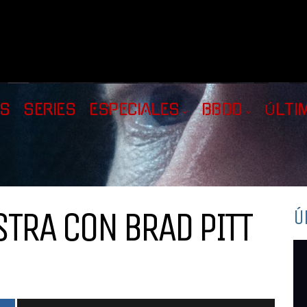
AS
SERIES
ESPECIALES
BBDD
ÚLTI
STRA CON BRAD PITT
Ú