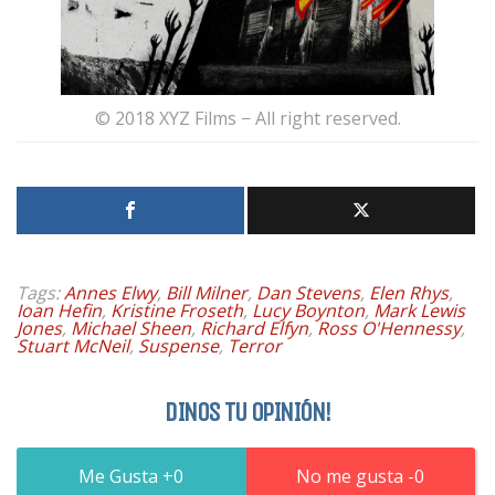
© 2018 XYZ Films − All right reserved.
Tags:
Annes Elwy
,
Bill Milner
,
Dan Stevens
,
Elen Rhys
,
Ioan Hefin
,
Kristine Froseth
,
Lucy Boynton
,
Mark Lewis
Jones
,
Michael Sheen
,
Richard Elfyn
,
Ross O'Hennessy
,
Stuart McNeil
,
Suspense
,
Terror
DINOS TU OPINIÓN!
0
0