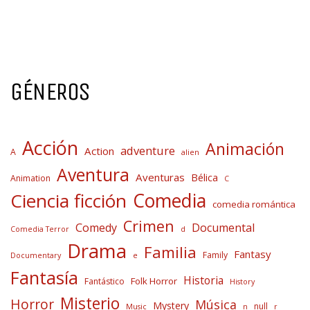
GÉNEROS
Acción
Animación
adventure
Action
A
alien
Aventura
Aventuras
Bélica
Animation
C
Comedia
Ciencia ficción
comedia romántica
Crimen
Comedy
Documental
Comedia Terror
d
Drama
Familia
Fantasy
Family
Documentary
e
Fantasía
Historia
Folk Horror
Fantástico
History
Misterio
Horror
Música
Mystery
null
Music
n
r