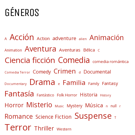
GÉNEROS
Acción
Animación
adventure
Action
A
alien
Aventura
Aventuras
Bélica
Animation
C
Comedia
Ciencia ficción
comedia romántica
Crimen
Comedy
Documental
Comedia Terror
d
Drama
Familia
Fantasy
Family
Documentary
e
Fantasía
Historia
Folk Horror
Fantástico
History
Misterio
Horror
Música
Mystery
null
Music
n
r
Suspense
Romance
Science Fiction
T
Terror
Thriller
Western