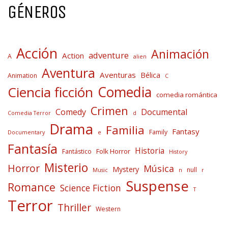
GÉNEROS
Acción
Animación
adventure
Action
A
alien
Aventura
Aventuras
Bélica
Animation
C
Comedia
Ciencia ficción
comedia romántica
Crimen
Comedy
Documental
Comedia Terror
d
Drama
Familia
Fantasy
Family
Documentary
e
Fantasía
Historia
Folk Horror
Fantástico
History
Misterio
Horror
Música
Mystery
null
Music
n
r
Suspense
Romance
Science Fiction
T
Terror
Thriller
Western