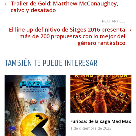
Trailer de Gold: Matthew McConaughey,
calvo y desatado
NEXT ARTICLE
El line up definitivo de Sitges 2016 presenta
más de 200 propuestas con lo mejor del
género fantástico
TAMBIÉN TE PUEDE INTERESAR
Furiosa: de la saga Mad Max
1 de diciembre de 2023