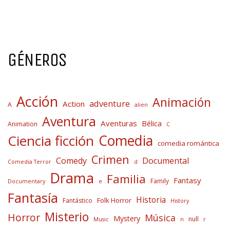
GÉNEROS
Acción
Animación
adventure
Action
A
alien
Aventura
Aventuras
Bélica
Animation
C
Comedia
Ciencia ficción
comedia romántica
Crimen
Comedy
Documental
Comedia Terror
d
Drama
Familia
Fantasy
Family
Documentary
e
Fantasía
Historia
Folk Horror
Fantástico
History
Misterio
Horror
Música
Mystery
null
Music
n
r