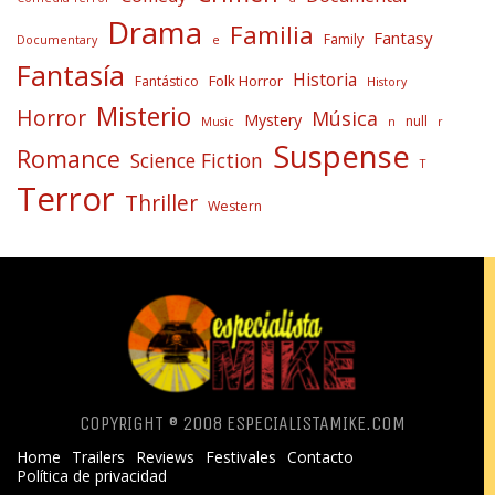
Drama
Familia
Fantasy
Family
Documentary
e
Fantasía
Historia
Folk Horror
Fantástico
History
Misterio
Horror
Música
Mystery
null
Music
n
r
Suspense
Romance
Science Fiction
T
Terror
Thriller
Western
COPYRIGHT ® 2008 ESPECIALISTAMIKE.COM
Home
Trailers
Reviews
Festivales
Contacto
Política de privacidad