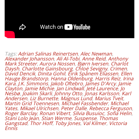
Tags:
Adrian Salinas Reinertsen
,
Alec Newman
,
Alexander Johansson
,
Ali Al-Tobi
,
Anne Reid
,
Anthony
Mark Streeter
,
Aurora Nossen
,
Bjørn Iversen
,
Charlot
Daysh
,
Charlotte Gainsbourg
,
Chloë Sevigny
,
Crimen
,
David Dencik
,
Dinita Gohil
,
Eirik Spånem Eliassen
,
Ellen
Hauge Brandstorp
,
Hanna Oldenburg
,
Harris Reiz
,
Irina
Kara
,
J.K. Simmons
,
Jakob Oftebro
,
James D'Arcy
,
Jamie
Clayton
,
Jamie Michie
,
Jan Lindwall
,
Jeté Laurence
,
Jo
Nesbø
,
Joakim Skarli
,
Johnny Otto
,
Jonas Karlsson
,
Karl
Andersen
,
Liz Burnette
,
Magnus Lund
,
Marius Tveit
,
Martin Grid Toennesen
,
Michael Fassbender
,
Michael
Yates
,
Mikael Ulrichsen
,
Peter Dalle
,
Rebecca Ferguson
,
Roger Barclay
,
Ronan Vibert
,
Silvia Busuioc
,
Sofia Helin
,
Stani Lolo Jean
,
Stian Werme
,
Suspense
,
Thomas
Gangstad
,
Thor Hoff
,
Toby Jones
,
Val Kilmer
,
Victoria
Ennis