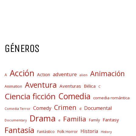
GÉNEROS
Acción
Animación
adventure
Action
A
alien
Aventura
Aventuras
Bélica
Animation
C
Comedia
Ciencia ficción
comedia romántica
Crimen
Comedy
Documental
Comedia Terror
d
Drama
Familia
Fantasy
Family
Documentary
e
Fantasía
Historia
Folk Horror
Fantástico
History