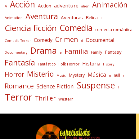
Acción
Animación
adventure
Action
A
alien
Aventura
Aventuras
Bélica
Animation
C
Comedia
Ciencia ficción
comedia romántica
Crimen
Comedy
Documental
Comedia Terror
d
Drama
Familia
Fantasy
Family
Documentary
e
Fantasía
Historia
Folk Horror
Fantástico
History
Misterio
Horror
Música
Mystery
null
Music
n
r
Suspense
Romance
Science Fiction
T
Terror
Thriller
Western