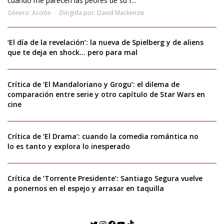
cuando me parecen las peores de su f...
Género:
Acción
Dirigida por:
David Mackenzie
‘El día de la revelación’: la nueva de Spielberg y de aliens
que te deja en shock… pero para mal
Crítica de ‘El Mandaloriano y Grogu’: el dilema de
comparación entre serie y otro capítulo de Star Wars en
cine
Crítica de ‘El Drama’: cuando la comedia romántica no
lo es tanto y explora lo inesperado
Crítica de ‘Torrente Presidente’: Santiago Segura vuelve
a ponernos en el espejo y arrasar en taquilla
Twitter
Instagram
Facebook
YouTube
TikTok