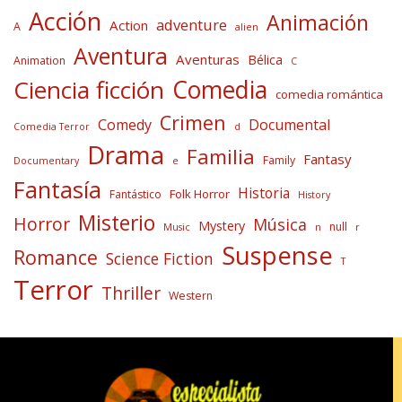
Acción
Animación
adventure
Action
A
alien
Aventura
Aventuras
Bélica
Animation
C
Comedia
Ciencia ficción
comedia romántica
Crimen
Comedy
Documental
Comedia Terror
d
Drama
Familia
Fantasy
Family
Documentary
e
Fantasía
Historia
Folk Horror
Fantástico
History
Misterio
Horror
Música
Mystery
null
Music
n
r
Suspense
Romance
Science Fiction
T
Terror
Thriller
Western