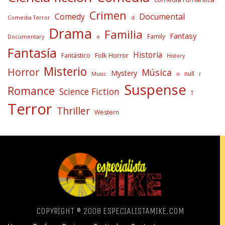
Crimen
Comedy
Documental
Comedia Terror
d
Drama
Familia
Fantasy
Family
Documentary
e
Fantasía
Historia
Folk Horror
Fantástico
History
Misterio
Horror
Música
Mystery
null
Music
n
r
Suspense
Romance
Science Fiction
T
Terror
Thriller
Western
COPYRIGHT ® 2008 ESPECIALISTAMIKE.COM