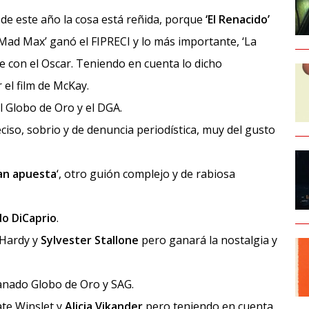
 de este año la cosa está reñida, porque
‘El Renacido’
ad Max’ ganó el FIPRECI y lo más importante, ‘La
e con el Oscar. Teniendo en cuenta lo dicho
el film de McKay.
l Globo de Oro y el DGA.
eciso, sobrio y de denuncia periodística, muy del gusto
ran apuesta
‘, otro guión complejo y de rabiosa
o DiCaprio
.
 Hardy y
Sylvester Stallone
pero ganará la nostalgia y
anado Globo de Oro y SAG.
ate Winslet y
Alicia Vikander
pero teniendo en cuenta