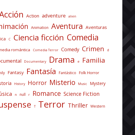
Acción
adventure
Action
alien
Aventura
nimación
Aventuras
Animation
Comedia
Ciencia ficción
ica
C
Crimen
Comedy
media romántica
Comedia Terror
d
Drama
Familia
cumental
Documentary
e
Fantasía
Fantasy
Folk Horror
ily
Fantástico
Misterio
Horror
storia
Mystery
History
Music
Romance
sica
Science Fiction
null
n
r
Terror
uspense
Thriller
Western
T