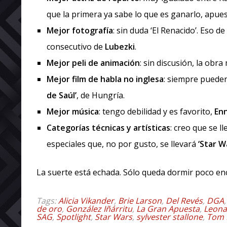
que la primera ya sabe lo que es ganarlo, apue
Mejor fotografía
: sin duda ‘El Renacido’. Eso d
consecutivo de
Lubezki
.
Mejor peli de animación
: sin discusión, la obr
Mejor film de habla no inglesa
: siempre puede
de Saúl’
, de Hungría.
Mejor música
: tengo debilidad y es favorito,
En
Categorías técnicas y artísticas
: creo que se l
especiales que, no por gusto, se llevará
‘Star W
La suerte está echada. Sólo queda dormir poco en
Tags:
Alicia Vikander
,
Brie Larson
,
Del Revés
,
DGA
de oro
,
González Iñárritu
,
La Gran Apuesta
,
Leona
SAG
,
Spotlight
,
Star Wars
,
sylvester stallone
,
Tom 