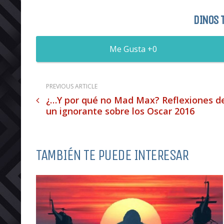
DINOS 
0
PREVIOUS ARTICLE
¿…Y por qué no Mad Max? Reflexiones d
un ignorante sobre los Oscar 2016
TAMBIÉN TE PUEDE INTERESAR