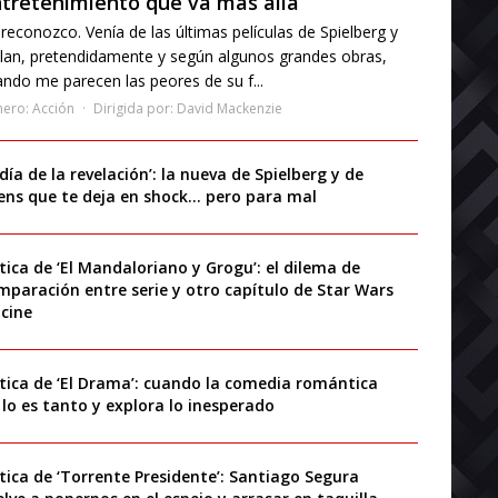
tretenimiento que va más allá
reconozco. Venía de las últimas películas de Spielberg y
lan, pretendidamente y según algunos grandes obras,
ndo me parecen las peores de su f...
nero:
Acción
Dirigida por:
David Mackenzie
 día de la revelación’: la nueva de Spielberg y de
iens que te deja en shock… pero para mal
ítica de ‘El Mandaloriano y Grogu’: el dilema de
mparación entre serie y otro capítulo de Star Wars
 cine
ítica de ‘El Drama’: cuando la comedia romántica
 lo es tanto y explora lo inesperado
ítica de ‘Torrente Presidente’: Santiago Segura