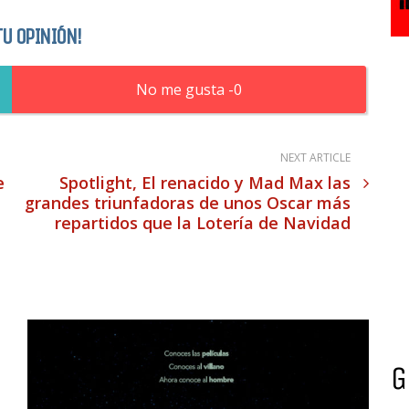
TU OPINIÓN!
0
NEXT ARTICLE
e
Spotlight, El renacido y Mad Max las
grandes triunfadoras de unos Oscar más
repartidos que la Lotería de Navidad
G