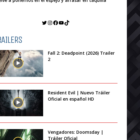
elve a ponernos en el espejo y arrasar en taquilla
Twitter
Instagram
Facebook
YouTube
TikTok
RAILERS
Fall 2: Deadpoint (2026) Trailer
2
Resident Evil | Nuevo Tráiler
Oficial en español HD
Vengadores: Doomsday |
Tráiler Oficial