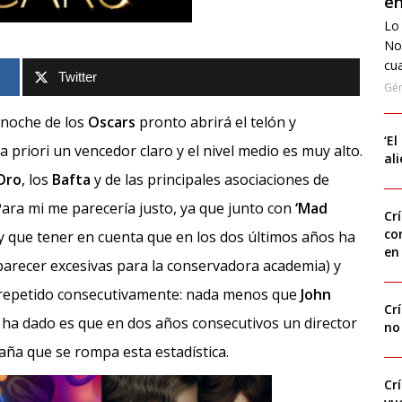
en
Lo 
No
cua
Twitter
Gé
 noche de los
Oscars
pronto abrirá el telón y
‘El
riori un vencedor claro y el nivel medio es muy alto.
al
Oro
, los
Bafta
y de las principales asociaciones de
Para mi me parecería justo, ya que junto con
‘Mad
Cr
co
y que tener en cuenta que en los dos últimos años ha
en
arecer excesivas para la conservadora academia) y
a repetido consecutivamente: nada menos que
John
Cr
e ha dado es que en dos años consecutivos un director
no
raña que se rompa esta estadística.
Cr