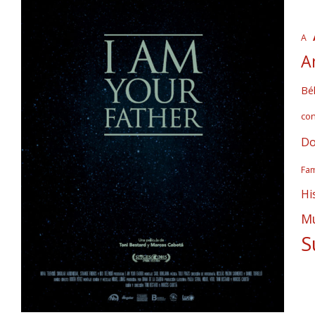
A
A
Bél
co
Do
Fam
Hi
Mú
S