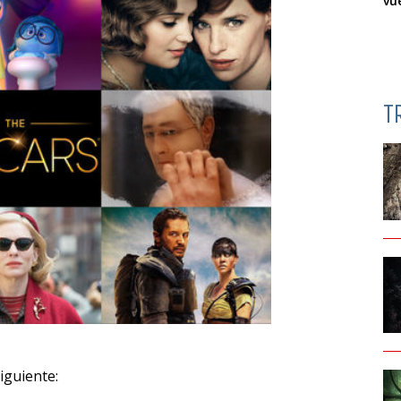
vu
T
iguiente: