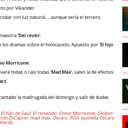
sto por Vikander.
e rodar con luz natural…, aunque sería el tercero
a maestra
‘Del revés’
.
n los dramas sobre el holocausto. Apuesto por
‘El hijo
nio Morricone
.
levará todas o casi todas
‘Mad Max’
, salvo la de efectos
ars’
.
cantado la madrugada del domingo y salir de dudas.
,
El hijo de Saúl
,
El renacido
,
Ennio Morricone
,
Globos
rdo DiCaprio
,
mad max
,
Oscars
,
PGA
,
quiniela Oscars
,
Hardy