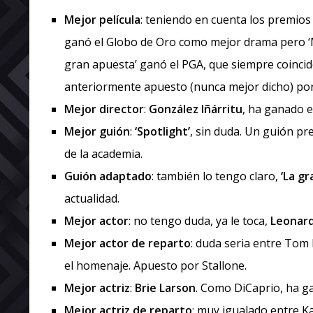
Mejor película
: teniendo en cuenta los premios
ganó el Globo de Oro como mejor drama pero ‘M
gran apuesta’ ganó el PGA, que siempre coincid
anteriormente apuesto (nunca mejor dicho) por 
Mejor director
:
González Iñárritu
, ha ganado e
Mejor guión
:
‘Spotlight’
, sin duda. Un guión pr
de la academia.
Guión adaptado
: también lo tengo claro,
‘La g
actualidad.
Mejor actor
: no tengo duda, ya le toca,
Leonard
Mejor actor de reparto
: duda seria entre Tom
el homenaje. Apuesto por Stallone.
Mejor actriz
:
Brie Larson
. Como DiCaprio, ha g
Mejor actriz de reparto
: muy igualado entre K