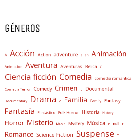
GÉNEROS
Acción
Animación
adventure
Action
A
alien
Aventura
Aventuras
Bélica
Animation
C
Comedia
Ciencia ficción
comedia romántica
Crimen
Comedy
Documental
Comedia Terror
d
Drama
Familia
Fantasy
Family
Documentary
e
Fantasía
Historia
Folk Horror
Fantástico
History
Misterio
Horror
Música
Mystery
null
Music
n
r
Suspense
Romance
Science Fiction
T