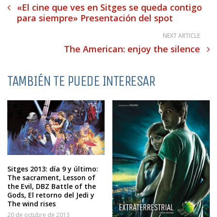
«El cine que ves en Sitges se queda contigo
para siempre» Presentación del spot
NEXT ARTICLE
The American: enjoy the silence
TAMBIÉN TE PUEDE INTERESAR
Sitges 2013: día 9 y último:
The sacrament, Lesson of
the Evil, DBZ Battle of the
Gods, El retorno del Jedi y
The wind rises
20 de octubre de 2013