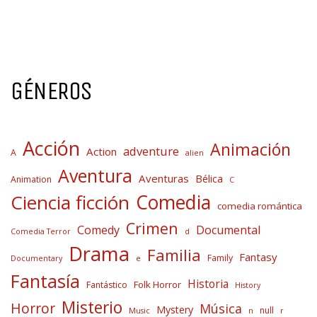
GÉNEROS
Acción
Animación
adventure
Action
A
alien
Aventura
Aventuras
Bélica
Animation
C
Comedia
Ciencia ficción
comedia romántica
Crimen
Comedy
Documental
Comedia Terror
d
Drama
Familia
Fantasy
Family
Documentary
e
Fantasía
Historia
Folk Horror
Fantástico
History
Misterio
Horror
Música
Mystery
null
Music
n
r