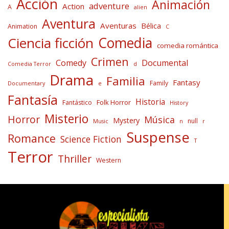
Acción
Animación
adventure
Action
A
alien
Aventura
Aventuras
Bélica
Animation
C
Comedia
Ciencia ficción
comedia romántica
Crimen
Comedy
Documental
Comedia Terror
d
Drama
Familia
Fantasy
Family
Documentary
e
Fantasía
Historia
Folk Horror
Fantástico
History
Misterio
Horror
Música
Mystery
null
Music
n
r
Suspense
Romance
Science Fiction
T
Terror
Thriller
Western