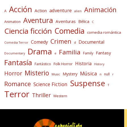
Acción
Animación
adventure
Action
A
alien
Aventura
Aventuras
Bélica
Animation
C
Comedia
Ciencia ficción
comedia romántica
Crimen
Comedy
Documental
Comedia Terror
d
Drama
Familia
Fantasy
Family
Documentary
e
Fantasía
Historia
Folk Horror
Fantástico
History
Misterio
Horror
Música
Mystery
null
Music
n
r
Suspense
Romance
Science Fiction
T
Terror
Thriller
Western