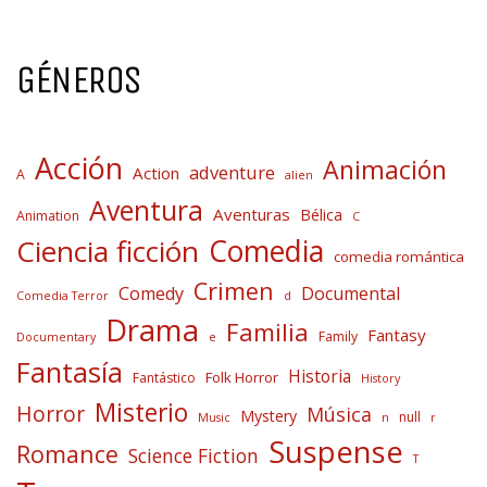
GÉNEROS
Acción
Animación
adventure
Action
A
alien
Aventura
Aventuras
Bélica
Animation
C
Comedia
Ciencia ficción
comedia romántica
Crimen
Comedy
Documental
Comedia Terror
d
Drama
Familia
Fantasy
Family
Documentary
e
Fantasía
Historia
Folk Horror
Fantástico
History
Misterio
Horror
Música
Mystery
null
Music
n
r
Suspense
Romance
Science Fiction
T