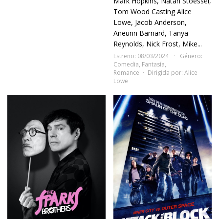
Mark Hopkins, Natan Stoessel,
Tom Wood Casting Alice
Lowe, Jacob Anderson,
Aneurin Barnard, Tanya
Reynolds, Nick Frost, Mike...
Estreno: 08/03/2024
Género:
Comedia
,
Fantasía
,
Romance
Dirigida por:
Alice
Lowe