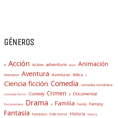
GÉNEROS
Acción
Animación
adventure
Action
A
alien
Aventura
Aventuras
Bélica
Animation
C
Comedia
Ciencia ficción
comedia romántica
Crimen
Comedy
Documental
Comedia Terror
d
Drama
Familia
Fantasy
Family
Documentary
e
Fantasía
Historia
Folk Horror
Fantástico
History