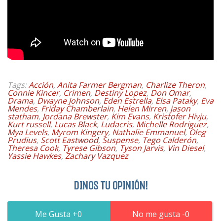
Tags:
Acción
,
Anita Farmer Bergman
,
Charlize Theron
,
Connie Kincer
,
Crimen
,
Destiny Lopez
,
Don Omar
,
Drama
,
Dwayne Johnson
,
Eden Estrella
,
Elsa Pataky
,
Eva
Mendes
,
Friday Chamberlain
,
Helen Mirren
,
jason
statham
,
Jordana Brewster
,
Kim Evans
,
Kristofer Hivju
,
Kurt russell
,
Lucas Black
,
Ludacris
,
Michelle Rodriguez
,
Mya Levels
,
Myrom Kingery
,
Nathalie Emmanuel
,
Oleg
Prudius
,
Scott Eastwood
,
Suspense
,
Tego Calderón
,
Theresa Cook
,
Tyrese Gibson
,
Tyson Jarvis
,
Vin Diesel
,
Yassie Hawkes
,
Zachary Vazquez
DINOS TU OPINIÓN!
0
0