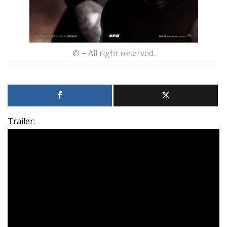
© − All right reserved.
Trailer: