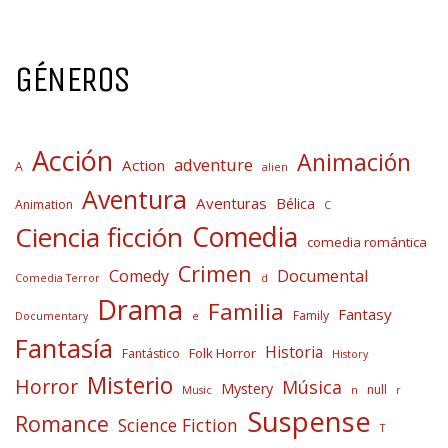
GÉNEROS
Acción
Animación
adventure
Action
A
alien
Aventura
Aventuras
Bélica
Animation
C
Comedia
Ciencia ficción
comedia romántica
Crimen
Comedy
Documental
Comedia Terror
d
Drama
Familia
Fantasy
Family
Documentary
e
Fantasía
Historia
Folk Horror
Fantástico
History
Misterio
Horror
Música
Mystery
null
Music
n
r
Suspense
Romance
Science Fiction
T