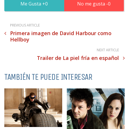
0
0
PREVIOUS ARTICLE
Primera imagen de David Harbour como
Hellboy
NEXT ARTICLE
Trailer de La piel fría en español
TAMBIÉN TE PUEDE INTERESAR