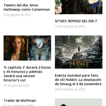
Tweets del día: Anne
Hathaway como Catwoman
6 de agosto de 2011
SITGES: REPASO DEL DÍA 7
10 de octubre de 2012
‘It capítulo 2’ durará 2 horas
y 45 minutos y además
Evento mundial para fans
tendrá una versión
de «El Hobbit: La desolación
Director’s cut
de Smaug el 4 de noviembre
29 de julio de 2019
29 de octubre de 2013
Trailer de Wolfman
21 de agosto de 2009