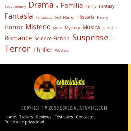
Drama
Familia
Fantasy
Family
Documentary
e
Fantasía
Historia
Folk Horror
Fantástico
History
Misterio
Horror
Música
Mystery
null
Music
n
r
Suspense
Romance
Science Fiction
T
Terror
Thriller
Western
COPYRIGHT ® 2008 ESPECIALISTAMIKE.COM
Home
Trailers
Reviews
Festivales
Contacto
Política de privacidad