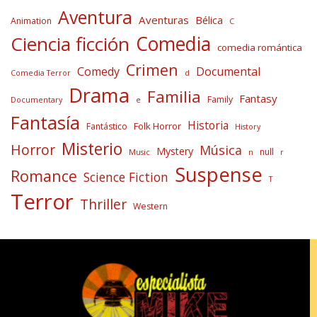
Aventura
Aventuras
Bélica
Animation
C
Comedia
Ciencia ficción
comedia romántica
Crimen
Comedy
Documental
Comedia Terror
d
Drama
Familia
Fantasy
Family
Documentary
e
Fantasía
Historia
Folk Horror
Fantástico
History
Misterio
Horror
Música
Mystery
null
Music
n
r
Suspense
Romance
Science Fiction
T
Terror
Thriller
Western