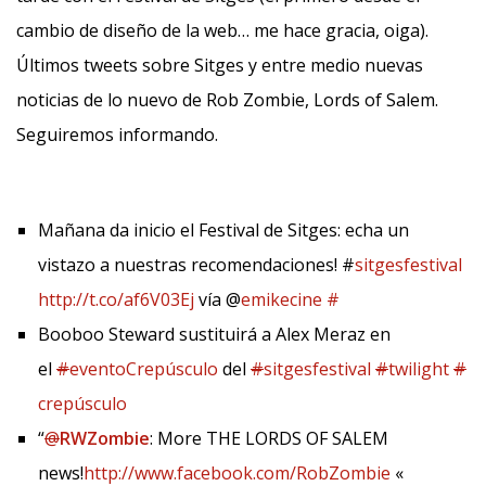
cambio de diseño de la web… me hace gracia, oiga).
Últimos tweets sobre Sitges y entre medio nuevas
noticias de lo nuevo de Rob Zombie, Lords of Salem.
Seguiremos informando.
Mañana da inicio el Festival de Sitges: echa un
vistazo a nuestras recomendaciones! #
sitgesfestival
http://t.co/af6V03Ej
vía @
emikecine
#
Booboo Steward sustituirá a Alex Meraz en
el
#
eventoCrepúsculo
del
#
sitgesfestival
#
twilight
#
crepúsculo
“
@
RWZombie
: More THE LORDS OF SALEM
news!
http://www.facebook.com/RobZombie
«