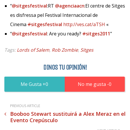
“
@
sitgesfestival
:RT
@
agenciaacn
:El centre de Sitges
es disfressa pel Festival Internacional de
Cinema
#
sitgesfestival
http://ves.cat/aTSH
«
“
@
sitgesfestival
: Are you ready?
#
sitges2011
”
Tags:
Lords of Salem
,
Rob Zombie
,
Sitges
DINOS TU OPINIÓN!
0
0
PREVIOUS ARTICLE
Booboo Stewart sustituirá a Alex Meraz en el
Evento Crepúsculo