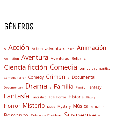
GÉNEROS
Acción
Animación
adventure
Action
A
alien
Aventura
Aventuras
Bélica
Animation
C
Comedia
Ciencia ficción
comedia romántica
Crimen
Comedy
Documental
Comedia Terror
d
Drama
Familia
Fantasy
Family
Documentary
e
Fantasía
Historia
Folk Horror
Fantástico
History
Misterio
Horror
Música
Mystery
null
Music
n
r
Suspense
Romance
Science Fiction