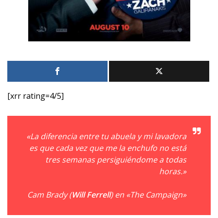
[xrr rating=4/5]
«La diferencia entre tu abuela y mi lavadora
es que cada vez que
me
la
enchufo
no está
tres semanas persiguiéndome a todas
horas.»
Cam Brady (
Will Ferrell
) en «The Campaign»