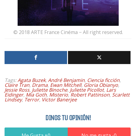
© 2018 ARTE France Cinéma − All right reserved.
Tags:
Agata Buzek
,
André Benjamin
,
Ciencia ficción
,
Claire Tran
,
Drama
,
Ewan Mitchell
,
Gloria Obianyo
,
Jessie Ross
,
Juliette Binoche
,
Juliette Picollot
,
Lars
Eidinger
,
Mia Goth
,
Misterio
,
Robert Pattinson
,
Scarlett
Lindsey
,
Terror
,
Victor Banerjee
DINOS TU OPINIÓN!
0
0