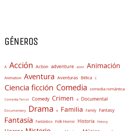
GÉNEROS
Acción
Animación
adventure
Action
A
alien
Aventura
Aventuras
Bélica
Animation
C
Comedia
Ciencia ficción
comedia romántica
Crimen
Comedy
Documental
Comedia Terror
d
Drama
Familia
Fantasy
Family
Documentary
e
Fantasía
Historia
Folk Horror
Fantástico
History
Misterio