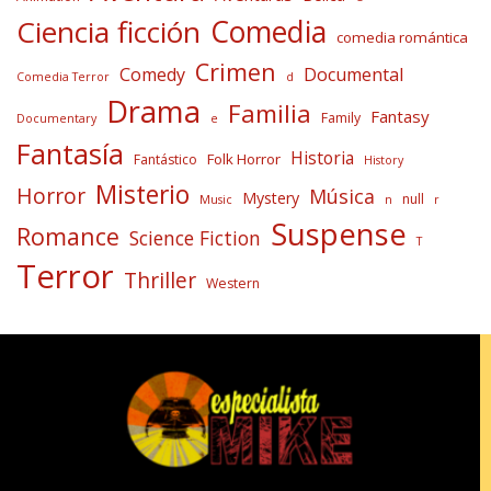
Comedia
Ciencia ficción
comedia romántica
Crimen
Comedy
Documental
Comedia Terror
d
Drama
Familia
Fantasy
Family
Documentary
e
Fantasía
Historia
Folk Horror
Fantástico
History
Misterio
Horror
Música
Mystery
null
Music
n
r
Suspense
Romance
Science Fiction
T
Terror
Thriller
Western